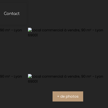
s
Contact
+ de photos