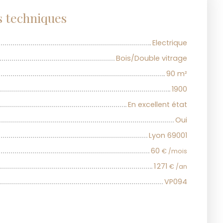
s techniques
Electrique
Bois/Double vitrage
90
m²
1900
En excellent état
Oui
Lyon 69001
60
€ /mois
1 271
€ /an
VP094