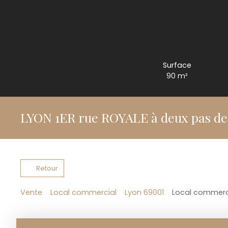
Surface
90
m²
LYON 1ER rue ROYALE à deux pas d
Retour
Vente
Local commercial
Lyon 69001
Local commerci