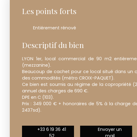
Les points forts
Entiérement rénové
Descriptif du bien
LYON 1er, local commercial de 90 m2 entièreme
(mezzanine).
Beaucoup de cachet pour ce local situé dans un q
des commodités (métro CROIX-PAQUET).
Ce bien est soumis au régime de la copropriété (
annuel des charges de 690 €.
DPE en C (103).
Prix : 349 000 € + honoraires de 5% à la charge d
2437sd).
+33 6 19 36 41
Envoyer un
52
mail