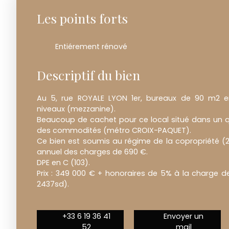
Les points forts
Entiérement rénové
Descriptif du bien
Au 5, rue ROYALE LYON 1er, bureaux de 90 m2 e
niveaux (mezzanine).
Beaucoup de cachet pour ce local situé dans un q
des commodités (métro CROIX-PAQUET).
Ce bien est soumis au régime de la copropriété (
annuel des charges de 690 €.
DPE en C (103).
Prix : 349 000 € + honoraires de 5% à la charge d
2437sd).
+33 6 19 36 41
Envoyer un
52
mail