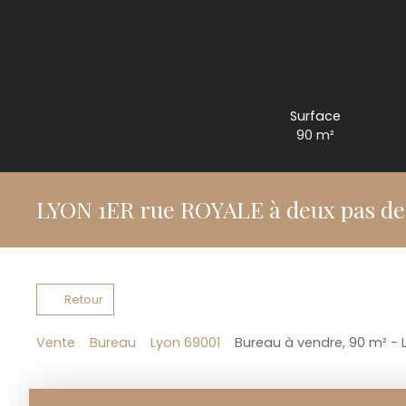
Surface
90
m²
LYON 1ER rue ROYALE à deux pas d
Retour
Vente
Bureau
Lyon 69001
Bureau à vendre, 90 m² - 