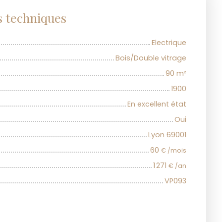
s techniques
Electrique
Bois/Double vitrage
90
m²
1900
En excellent état
Oui
Lyon 69001
60
€ /mois
1 271
€ /an
VP093