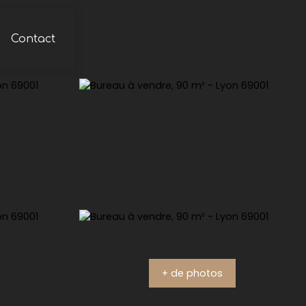
s
Contact
+ de photos