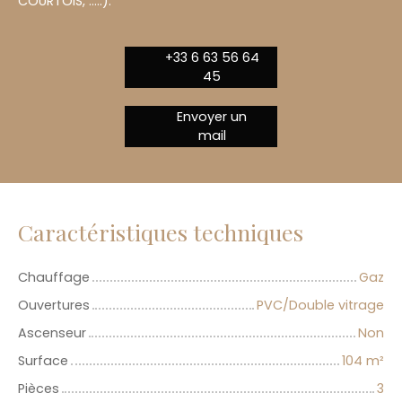
COURTOIS, .....).
+33 6 63 56 64
45
Envoyer un
mail
Caractéristiques techniques
Chauffage
Gaz
Ouvertures
PVC/Double vitrage
Ascenseur
Non
Surface
104
m²
Pièces
3