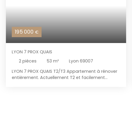
195 000
€
LYON 7 PROX QUAIS
2
pièces
53
m²
Lyon 69007
LYON 7 PROX QUAIS T2/T3 Appartement à rénover
entièrement. Actuellement T2 et facilement
transformable en T3. Surface habitable 53 M2
avec un balcon. Parquets anciens, grandes
fenêtres, beaux volumes. Idéal 1er achat ou
investisseur.. Parties communes rénovées.
Ascenseur. Soumis au statut de la copropriété
(montant moyen annuel des charges de
copropriété : 1140 €) - pas de procédure en cours.