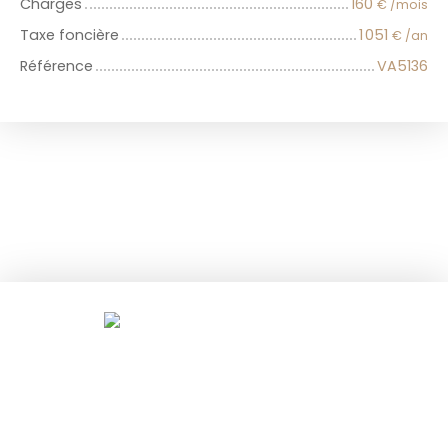
Charges
160
€ /mois
Taxe foncière
1 051
€ /an
Référence
VA5136