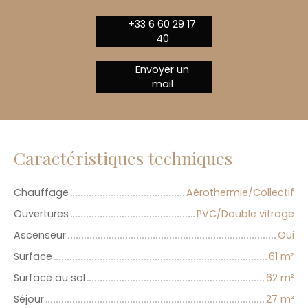
+33 6 60 29 17
40
Envoyer un
mail
Caractéristiques techniques
Chauffage
Aérothermie/Collectif
Ouvertures
PVC/Double vitrage
Ascenseur
Oui
Surface
61
m²
Surface au sol
62
m²
Séjour
27
m²