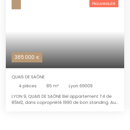
Nouveauté
385 000
€
QUAIS DE SAÔNE
4
pièces
85
m²
Lyon 69009
LYON 9, QUAIS DE SAÔNE Bel appartement T4 de
85M2, dans copropriété 1990 de bon standing. Au
2ème étage avec ascenseur, traversant Est-
Ouest avec 2 balcons. Séjour avec cuisine équipée
ouverte, 3 chambres sur cour intérieure, nbx
rangements. Chaudière neuve, double vitrage,