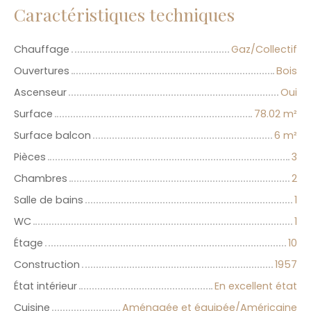
Caractéristiques techniques
Chauffage
Gaz/Collectif
Ouvertures
Bois
Ascenseur
Oui
Surface
78.02
m²
Surface balcon
6
m²
Pièces
3
Chambres
2
Salle de bains
1
WC
1
Étage
10
Construction
1957
État intérieur
En excellent état
Cuisine
Aménagée et équipée/Américaine