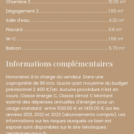
Chambre 2
10.25 m²
Dégagement 2
1.95 m²
Salle d'eau
4.32 m²
Placard
0.6 m²
W-C
1.56 m²
Balcon
5.70 m²
Informations complémentaires
Honoraires à la charge du vendeur. Dans une
copropriété de 96 lots. Quote-part moyenne du budget
prévisionnel 2 400 €/an. Aucune procédure n'est en
cours. Classe énergie C, Classe climat C Montant
estimé des dépenses annuelles d'énergie pour un
usage standard : entre 1030.00 € et 1430.00 € sur les
années 2021, 2022 et 2023 (abonnements compris). Les
informations sur les risques auxquels ce bien est
exposé sont disponibles sur le site Géorisques :
georisques.gouv.fr.