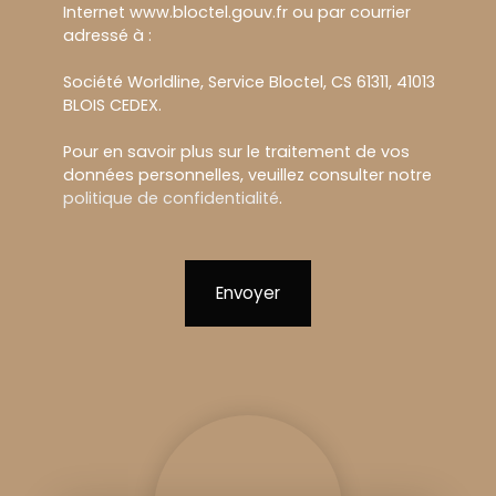
Internet www.bloctel.gouv.fr ou par courrier
adressé à :
Société Worldline, Service Bloctel, CS 61311, 41013
BLOIS CEDEX.
Pour en savoir plus sur le traitement de vos
données personnelles, veuillez consulter notre
politique de confidentialité
.
Envoyer