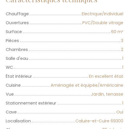
Chauffage
Electrique/Individuel
Ouvertures
PVC/Double vitrage
Surface
60
m²
Pièces
3
Chambres
2
Salle d'eau
1
WC
1
État intérieur
En excellent état
Cuisine
Aménagée et équipée/Américaine
Vue
Jardin, terrasse
Stationnement extérieur
1
Cave
Oui
Localisation
Caluire-et-Cuire 69300