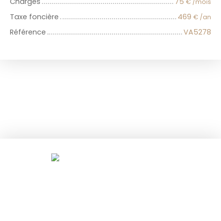
Charges
75
€ /mois
Taxe foncière
469
€ /an
Référence
VA5278