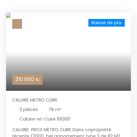
Baisse de prix
310 000
€
CALUIRE METRO CUIRE
3
pièces
78
m²
Caluire-et-Cuire 69300
CALUIRE PROX METRO CUIRE Dans copropriété
récente (2001), bel appartement type 3 de 82 M2