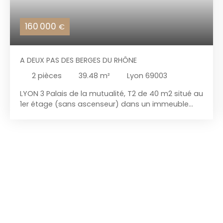
160 000
€
A DEUX PAS DES BERGES DU RHÔNE
2
pièces
39.48
m²
Lyon 69003
LYON 3 Palais de la mutualité, T2 de 40 m2 situé au
1er étage (sans ascenseur) dans un immeuble
1900. Il est composé d'un séjour avec cuisine us,
d'une chambre, d'une salle d'eau (douche), d'un
W-C indépendant et d'une cave en sous-sol.
Chauffage individuel électrique -huisseries en
double vitrage - DPE en F. Appartement situé dans
un quartier proche des commodités (métro D,
tramway, commerces, marché quai AUGAGNEUR).
Charges de copropriété : 700 € / an - pas de
procédures en cours.