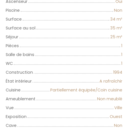
Ascenseur
Oui
Piscine
Non
Surface
34
m²
Surface au sol
35
m²
Séjour
25
m²
Pièces
1
Salle de bains
1
WC
1
Construction
1994
État intérieur
A rafraîchir
Cuisine
Partiellement équipée/Coin cuisine
Ameublement
Non meublé
Vue
Ville
Exposition
Ouest
Cave
Non