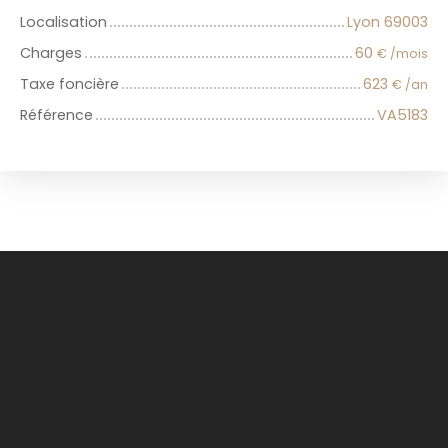
Localisation
Lyon 69003
Charges
60
€ /mois
Taxe foncière
623
€ /an
Référence
VA5183