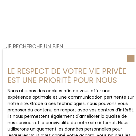
JE RECHERCHE UN BIEN
Vente appartement Lyon (69007)
LE RESPECT DE VOTRE VIE PRIVÉE
Vente appartement Lyon (69003)
EST UNE PRIORITÉ POUR NOUS
Vente duplex Lyon (69004)
Vente bureau Lyon (69001)
Nous utilisons des cookies afin de vous offrir une
expérience optimale et une communication pertinente sur
Vente appartement Caluire-et-Cuire (69300)
notre site. Grace à ces technologies, nous pouvons vous
Vente appartement Villeurbanne (69100)
proposer du contenu en rapport avec vos centres d'intérêt.
Ils nous permettent également d'améliorer la qualité de
nos services et la convivialité de notre site internet. Nous
utiliserons uniquement les données personnelles pour
JE SUIS PROPRIÉTAIRE
lesquelles vous avez donné votre accord. Vous pouvez les