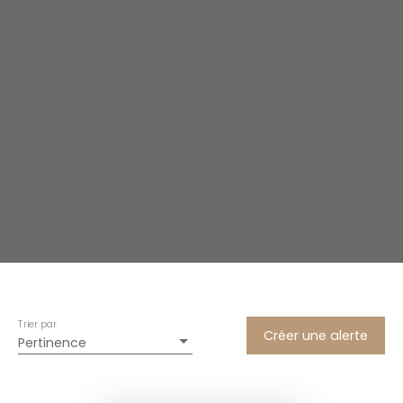
Lyon (69003)
Loyer max (€/mois)
Surface min (m²)
Rechercher
Trier par
Créer une alerte
Pertinence