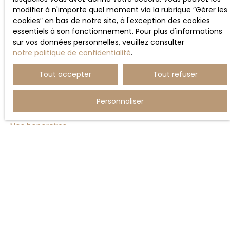
modifier à n'importe quel moment via la rubrique ″Gérer les
cookies″ en bas de notre site, à l'exception des cookies
Estimez votre bien
essentiels à son fonctionnement. Pour plus d'informations
Vendre avec nous
sur vos données personnelles, veuillez consulter
notre politique de confidentialité
.
Nous contacter
Tout accepter
Tout refuser
INFORMATIONS
Personnaliser
Nos honoraires
Mentions légales
Politique de confidentialité
Plan du site
Gérer les cookies
Propulsé par